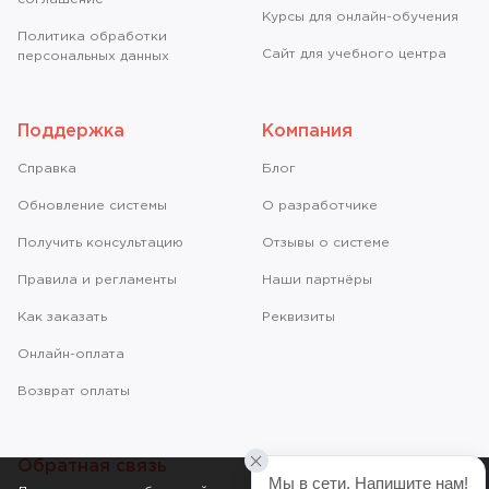
Курсы для онлайн-обучения
Политика обработки
Сайт для учебного центра
персональных данных
Поддержка
Компания
Справкa
Блог
Обновление системы
О разработчике
Получить консультацию
Отзывы о системе
Правила и регламенты
Наши партнёры
Как заказать
Реквизиты
Онлайн-оплата
Возврат оплаты
Обратная связь
Мы в сети. Напишите нам!
© 2011-2026 ООО «Учи.Про»