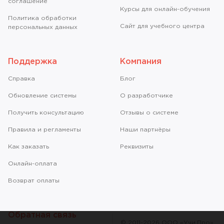
соглашение
Курсы для онлайн-обучения
Политика обработки
Сайт для учебного центра
персональных данных
Поддержка
Компания
Справкa
Блог
Обновление системы
О разработчике
Получить консультацию
Отзывы о системе
Правила и регламенты
Наши партнёры
Как заказать
Реквизиты
Онлайн-оплата
Возврат оплаты
Обратная связь
© 2011-2026 ООО «Учи.Про»