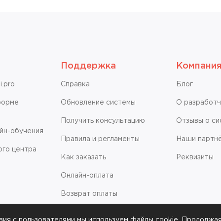
Поддержка
Компани
.pro
Справкa
Блог
форме
Обновление системы
О разработ
Получить консультацию
Отзывы о си
айн-обучения
Правила и регламенты
Наши партн
ого центра
Как заказать
Реквизиты
Онлайн-оплата
Возврат оплаты
вия с пользователями мы используем файлы cookie. Продолжа