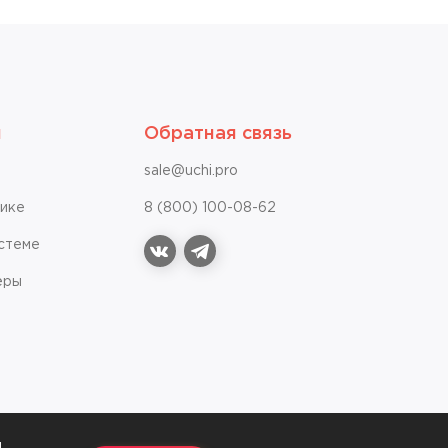
я
Обратная связь
sale@uchi.pro
чике
8 (800) 100-08-62
стеме
vk
telegram
ёры
я