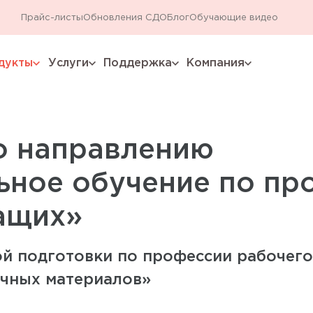
Прайс-листы
Обновления СДО
Блог
Обучающие видео
дукты
Услуги
Поддержка
Компания
expand_more
expand_more
expand_more
expand_more
о направлению
ное обучение по пр
ащих»
й подготовки по профессии рабочег
учных материалов»