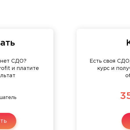
ать
 нет СДО?
Есть своя СДО
ofit и платите
курс и полу
ультат
о
3
шатель
ть