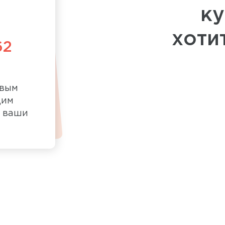
ку
хоти
62
овым
дим
д ваши