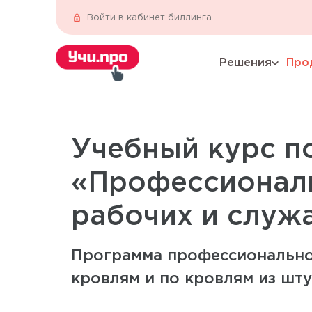
Войти в кабинет биллинга
Решения
Про
expand_more
Учебный курс п
«Профессиональ
рабочих и служ
Программа профессионально
кровлям и по кровлям из шт