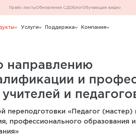
Прайс-листы
Обновления СДО
Блог
Обучающие видео
дукты
Услуги
Поддержка
Компания
expand_more
expand_more
expand_more
expand_more
о направлению
алификации и профе
 учителей и педагого
й переподготовки «Педагог (мастер)
ия, профессионального образования 
ания»