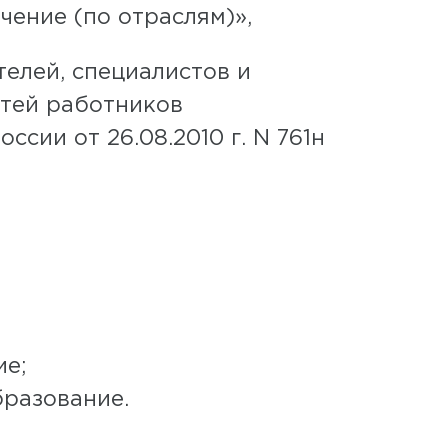
чение (по отраслям)»,
елей, специалистов и
тей работников
сии от 26.08.2010 г. N 761н
ие;
бразование.