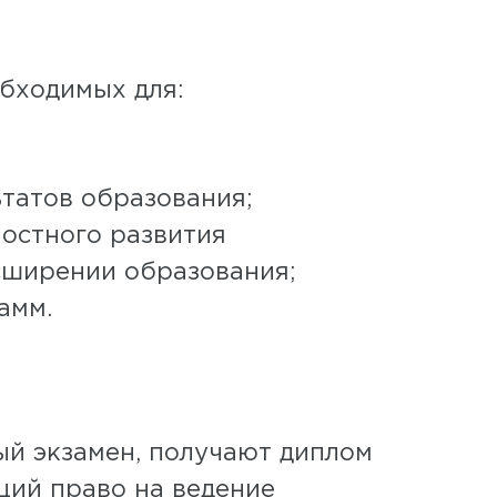
бходимых для:
татов образования;
ностного развития
сширении образования;
амм.
ый экзамен, получают диплом
щий право на ведение