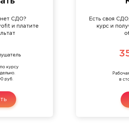
ать
 нет СДО?
Есть своя СДО
ofit и платите
курс и полу
ультат
о
3
лушатель
по курсу
дельно.
Рабочая
0 руб.
в ст
ть