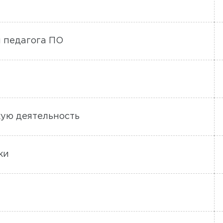
я педагога ПО
кую деятельность
ки