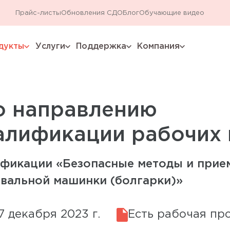
Прайс-листы
Обновления СДО
Блог
Обучающие видео
дукты
Услуги
Поддержка
Компания
expand_more
expand_more
expand_more
expand_more
о направлению
алификации рабочих 
фикации «Безопасные методы и прие
вальной машинки (болгарки)»
 декабря 2023 г.
Есть рабочая пр