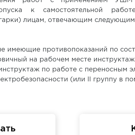
ния работ с применением УШМ (
опуска к самостоятельной рабо
арки) лицам, отвечающим следующим
е имеющие противопоказаний по сост
вичный на рабочем месте инструктажи
нструктаж по работе с переносным э
лектробезопасности (или II группу в
ать