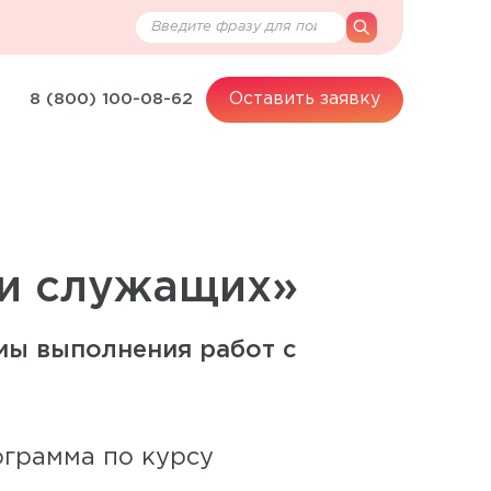
Поиск по сайту
search
Оставить заявку
8 (800) 100-08-62
и служащих»
мы выполнения работ с
ограмма по курсу