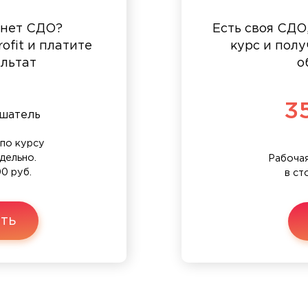
 нет СДО?
Есть своя СДО
ofit и платите
курс и полу
ультат
о
3
ушатель
по курсу
дельно.
Рабочая
0 руб.
в ст
ть