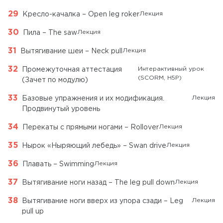
Лекция
Кресло-качалка – Open leg roker
Лекция
Пила – The saw
Лекция
Вытягивание шеи – Neck pull
Интерактивный урок
Промежуточная аттестация
(SCORM, H5P)
(Зачет по модулю)
Лекция
Базовые упражнения и их модификация.
Продвинутый уровень
Лекция
Перекаты с прямыми ногами – Rollover
Лекция
Нырок «Ныряющий лебедь» – Swan drive
Лекция
Плавать – Swimming
Лекция
Вытягивание ноги назад – The leg pull down
Лекция
Вытягивание ноги вверх из упора сзади – Leg
pull up