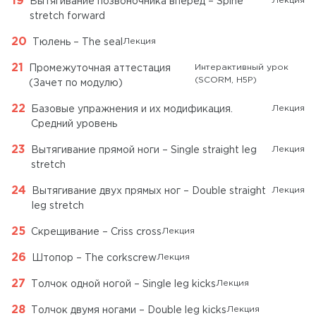
Лекция
Вытягивание позвоночника вперед – Spine
stretch forward
Лекция
Тюлень – The seal
Интерактивный урок
Промежуточная аттестация
(SCORM, H5P)
(Зачет по модулю)
Лекция
Базовые упражнения и их модификация.
Средний уровень
Лекция
Вытягивание прямой ноги – Single straight leg
stretch
Лекция
Вытягивание двух прямых ног – Double straight
leg stretch
Лекция
Скрещивание – Criss cross
Лекция
Штопор – The corkscrew
Лекция
Толчок одной ногой – Single leg kicks
Лекция
Толчок двумя ногами – Double leg kicks