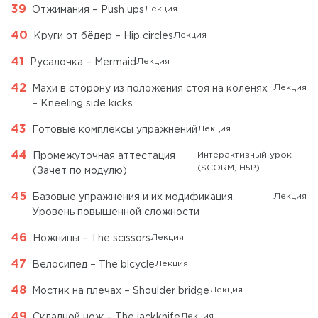
Лекция
Отжимания – Push ups
Лекция
Круги от бёдер – Hip circles
Лекция
Русалочка – Mermaid
Лекция
Махи в сторону из положения стоя на коленях
– Kneeling side kicks
Лекция
Готовые комплексы упражнений
Интерактивный урок
Промежуточная аттестация
(SCORM, H5P)
(Зачет по модулю)
Лекция
Базовые упражнения и их модификация.
Уровень повышенной сложности
Лекция
Ножницы – The scissors
Лекция
Велосипед – The bicycle
Лекция
Мостик на плечах – Shoulder bridge
Лекция
Складной нож – The jackknife