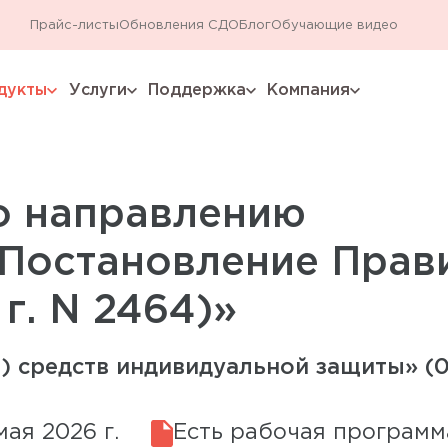
Прайс-листы
Обновления СДО
Блог
Обучающие видео
дукты
Услуги
Поддержка
Компания
expand_more
expand_more
expand_more
expand_more
о направлению
(Постановление Прав
г. N 2464)»
) средств индивидуальной защиты» (0
ая 2026 г.
Есть рабочая программ