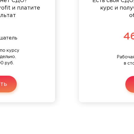
 нет СДО?
Есть своя СДО
ofit и платите
курс и полу
ультат
о
4
шатель
по курсу
дельно.
Рабочая
0 руб.
в ст
ть