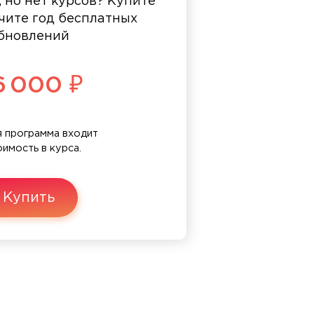
, но нет курсов? Купите
чите год бесплатных
бновлений
6 000 ₽
 программа входит
оимость в курса.
Купить