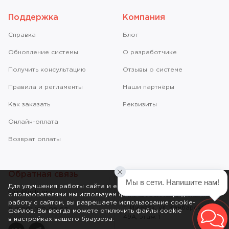
Поддержка
Компания
Справкa
Блог
Обновление системы
О разработчике
Получить консультацию
Отзывы о системе
Правила и регламенты
Наши партнёры
Как заказать
Реквизиты
Онлайн-оплата
Возврат оплаты
Обратная связь
Мы в сети. Напишите нам!
© 2011-2026 ООО «Учи.Про»
Для улучшения работы сайта и его взаимодействия
sale@uchi.pro
с пользователями мы используем файлы cookie. Продолжая
работу с сайтом, вы разрешаете использование cookie-
г. Ижевск, ул. Камбарская,
8 (800) 100-08-62
файлов. Вы всегда можете отключить файлы cookie
49А, этаж 1
в настройках вашего браузера.