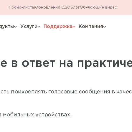
Прайс-листы
Обновления СДО
Блог
Обучающие видео
дукты
Услуги
Поддержка
Компания
expand_more
expand_more
expand_more
expand_more
 в ответ на практич
сть прикреплять голосовые сообщения в качес
и мобильных устройствах.