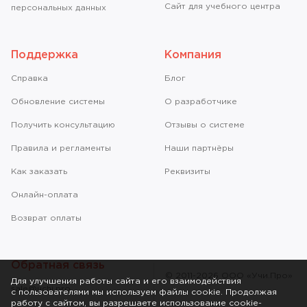
Сайт для учебного центра
персональных данных
Поддержка
Компания
Справкa
Блог
Обновление системы
О разработчике
Получить консультацию
Отзывы о системе
Правила и регламенты
Наши партнёры
Как заказать
Реквизиты
Онлайн-оплата
Возврат оплаты
Обратная связь
© 2011-2026 ООО «Учи.Про»
Для улучшения работы сайта и его взаимодействия
sale@uchi.pro
с пользователями мы используем файлы cookie. Продолжая
работу с сайтом, вы разрешаете использование cookie-