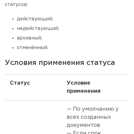
статусов:
действующий;
недействующий;
архивный;
отменённый.
Условия применения статуса
Статус
Условие
К
применения
— По умолчанию у
всех созданных
документов
У
— Если срок