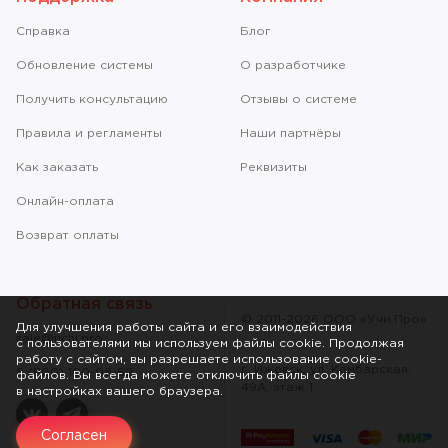
Справкa
Блог
Обновление системы
О разработчике
Получить консультацию
Отзывы о системе
Правила и регламенты
Наши партнёры
Как заказать
Реквизиты
Онлайн-оплата
Возврат оплаты
Обратная связь
© 2011-2026 ООО «Учи.Про»
Для улучшения работы сайта и его взаимодействия
sale@uchi.pro
с пользователями мы используем файлы cookie. Продолжая
работу с сайтом, вы разрешаете использование cookie-
г. Ижевск, ул. Камбарская,
8 (800) 100-08-62
файлов. Вы всегда можете отключить файлы cookie
49А, этаж 1
в настройках вашего браузера.
vk
telegram
Согласен