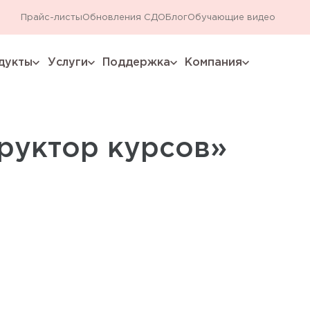
Прайс-листы
Обновления СДО
Блог
Обучающие видео
дукты
Услуги
Поддержка
Компания
expand_more
expand_more
expand_more
expand_more
руктор курсов»