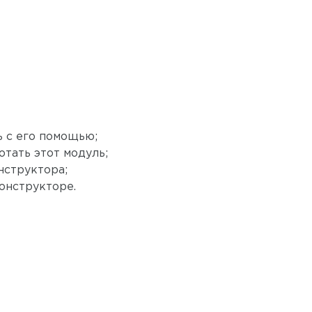
ь с его помощью;
тать этот модуль;
нструктора;
конструкторе.