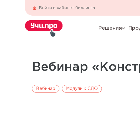
Войти в кабинет биллинга
Решения
Про
expand_more
Вебинар «Конст
Вебинар
Модули к СДО