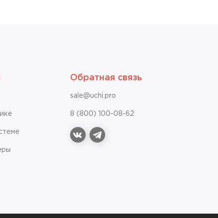
я
Обратная связь
sale@uchi.pro
чике
8 (800) 100-08-62
стеме
vk
telegram
ёры