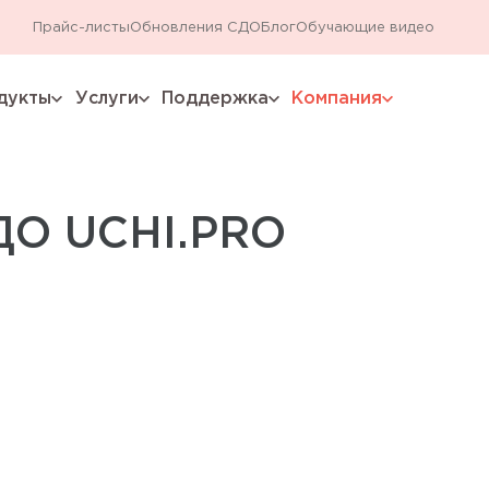
Прайс-листы
Обновления СДО
Блог
Обучающие видео
дукты
Услуги
Поддержка
Компания
expand_more
expand_more
expand_more
expand_more
ДО UCHI.PRO