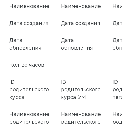
Наименование
Наименование
Наим
Дата создания
Дата создания
Дата
Дата
Дата
Дата
обновления
обновления
обно
Кол-во часов
—
—
ID
ID
ID
родительского
родительского
роди
курса
курса УМ
тега
Наименование
Наименование
Наим
родительского
родительского
роди