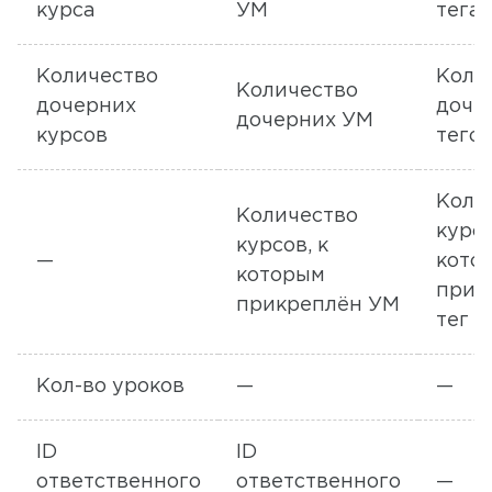
курса
УМ
тега
Количество
Коли
Количество
дочерних
доче
дочерних УМ
курсов
тего
Коли
Количество
курсо
курсов, к
—
кото
которым
прик
прикреплён УМ
тег
Кол-во уроков
—
—
ID
ID
ответственного
ответственного
—