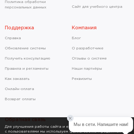
Политика обработки
Сайт для учебного центра
персональных данных
Поддержка
Компания
Справкa
Блог
Обновление системы
О разработчике
Получить консультацию
Отзывы о системе
Правила и регламенты
Наши партнёры
Как заказать
Реквизиты
Онлайн-оплата
Возврат оплаты
Обратная связь
Мы в сети. Напишите нам!
© 2011-2026 ООО «Учи.Про»
Для улучшения работы сайта и его взаимодействия
sale@uchi.pro
с пользователями мы используем файлы cookie. Продолжая