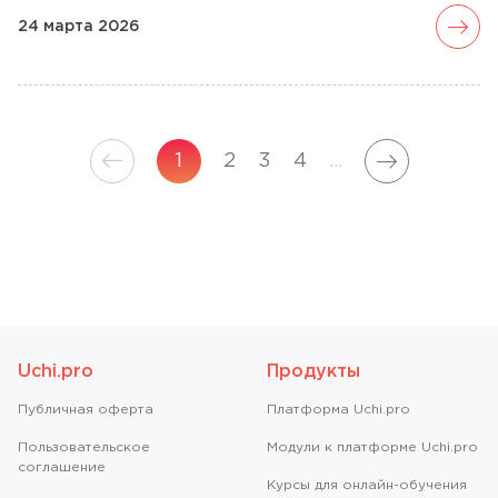
arrow_forward
24 марта 2026
arrow_forward
arrow_forward
1
2
3
4
...
Uchi.pro
Продукты
Публичная оферта
Платформа Uchi.pro
Пользовательское
Модули к платформе Uchi.pro
соглашение
Курсы для онлайн-обучения