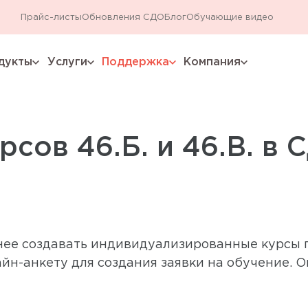
Прайс-листы
Обновления СДО
Блог
Обучающие видео
дукты
Услуги
Поддержка
Компания
expand_more
expand_more
expand_more
expand_more
рсов 46.Б. и 46.В. в 
ее создавать индивидуализированные курсы п
айн-анкету для создания заявки на обучение. 