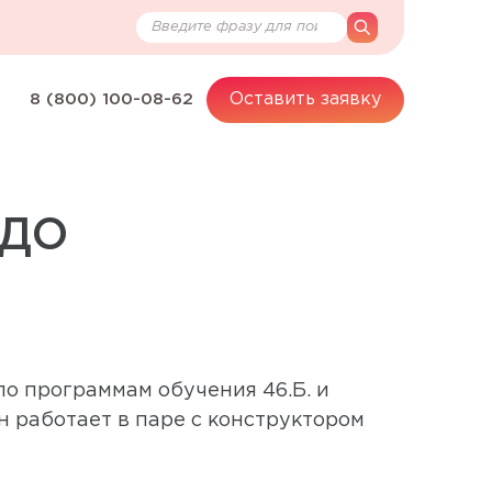
Поиск по сайту
search
Оставить заявку
8 (800) 100-08-62
СДО
о программам обучения 46.Б. и
Он работает в паре с конструктором