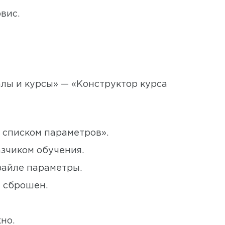
вис.
лы и курсы» — «Конструктор курса
 списком параметров».
зчиком обучения.
 файле параметры.
т сброшен.
но.